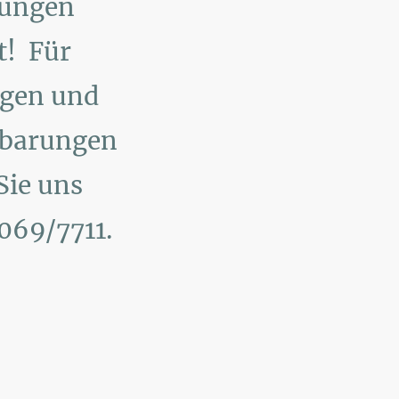
sungen
t! Für
gen und
nbarungen
Sie uns
5069/7711.