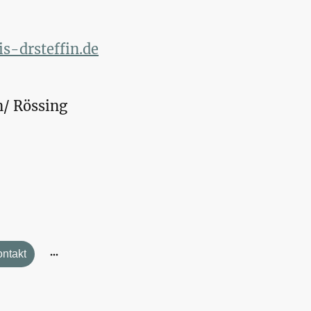
s-drsteffin.de
/ Rössing
ntakt