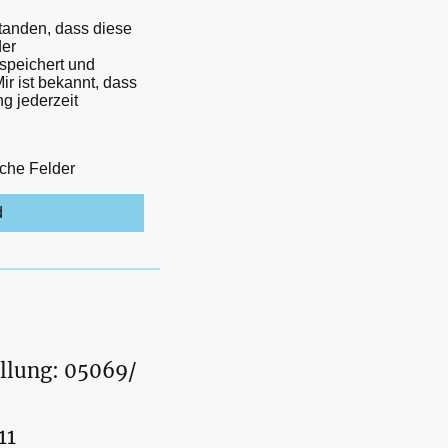
standen, dass diese
er
speichert und
ir ist bekannt, dass
ng jederzeit
iche Felder
d
llung: 05069/
11